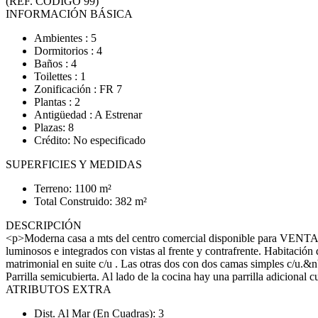
(REF. CODIGO 99)
INFORMACIÓN BÁSICA
Ambientes : 5
Dormitorios : 4
Baños : 4
Toilettes : 1
Zonificación : FR 7
Plantas : 2
Antigüedad : A Estrenar
Plazas: 8
Crédito: No especificado
SUPERFICIES Y MEDIDAS
Terreno: 1100 m²
Total Construido: 382 m²
DESCRIPCIÓN
<p>Moderna casa a mts del centro comercial disponible para VENTA 
luminosos e integrados con vistas al frente y contrafrente. Habitació
matrimonial en suite c/u . Las otras dos con dos camas simples c/u.&
Parrilla semicubierta. Al lado de la cocina hay una parrilla adicion
ATRIBUTOS EXTRA
Dist. Al Mar (En Cuadras): 3