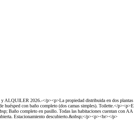
y ALQUILER 2026.-</p><p>La propiedad distribuida en dos plantas cu
n de huésped con baño completo (dos camas simples). Toilette.</p><p>En
nbsp; Baño completo en pasillo. Todas las habitaciones cuentan con AA y
al cubierta. Estacionamiento descubierto.&nbsp;</p><p><br></p>