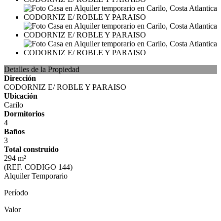
Detalles de la Propiedad
Dirección
CODORNIZ E/ ROBLE Y PARAISO
Ubicación
Carilo
Dormitorios
4
Baños
3
Total construido
294 m²
(REF. CODIGO 144)
Alquiler Temporario
Período
Valor