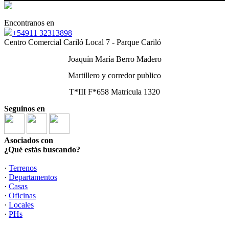
Encontranos en
+54911 32313898
Centro Comercial Cariló Local 7 - Parque Cariló
Joaquín María Berro Madero
Martillero y corredor publico
T*III F*658 Matricula 1320
Seguinos en
Asociados con
¿Qué estás buscando?
·
Terrenos
·
Departamentos
·
Casas
·
Oficinas
·
Locales
·
PHs