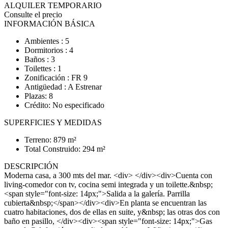
ALQUILER TEMPORARIO
Consulte el precio
INFORMACIÓN BÁSICA
Ambientes : 5
Dormitorios : 4
Baños : 3
Toilettes : 1
Zonificación : FR 9
Antigüedad : A Estrenar
Plazas: 8
Crédito: No especificado
SUPERFICIES Y MEDIDAS
Terreno: 879 m²
Total Construido: 294 m²
DESCRIPCIÓN
Moderna casa, a 300 mts del mar. <div> </div><div>Cuenta con
living-comedor con tv, cocina semi integrada y un toilette.&nbsp;
<span style="font-size: 14px;">Salida a la galería. Parrilla
cubierta&nbsp;</span></div><div>En planta se encuentran las
cuatro habitaciones, dos de ellas en suite, y&nbsp; las otras dos con
baño en pasillo, </div><div><span style="font-size: 14px;">Gas