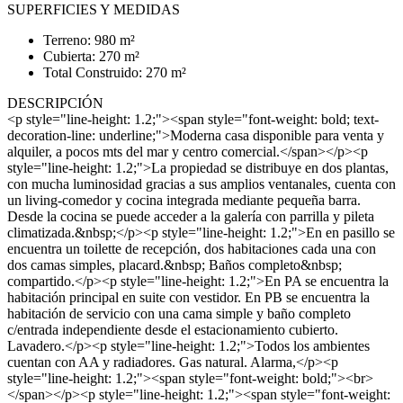
SUPERFICIES Y MEDIDAS
Terreno: 980 m²
Cubierta: 270 m²
Total Construido: 270 m²
DESCRIPCIÓN
<p style="line-height: 1.2;"><span style="font-weight: bold; text-
decoration-line: underline;">Moderna casa disponible para venta y
alquiler, a pocos mts del mar y centro comercial.</span></p><p
style="line-height: 1.2;">La propiedad se distribuye en dos plantas,
con mucha luminosidad gracias a sus amplios ventanales, cuenta con
un living-comedor y cocina integrada mediante pequeña barra.
Desde la cocina se puede acceder a la galería con parrilla y pileta
climatizada.&nbsp;</p><p style="line-height: 1.2;">En en pasillo se
encuentra un toilette de recepción, dos habitaciones cada una con
dos camas simples, placard.&nbsp; Baños completo&nbsp;
compartido.</p><p style="line-height: 1.2;">En PA se encuentra la
habitación principal en suite con vestidor. En PB se encuentra la
habitación de servicio con una cama simple y baño completo
c/entrada independiente desde el estacionamiento cubierto.
Lavadero.</p><p style="line-height: 1.2;">Todos los ambientes
cuentan con AA y radiadores. Gas natural. Alarma,</p><p
style="line-height: 1.2;"><span style="font-weight: bold;"><br>
</span></p><p style="line-height: 1.2;"><span style="font-weight: