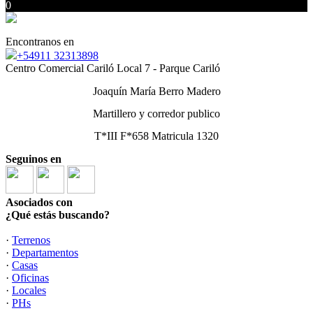
0
Encontranos en
+54911 32313898
Centro Comercial Cariló Local 7 - Parque Cariló
Joaquín María Berro Madero
Martillero y corredor publico
T*III F*658 Matricula 1320
Seguinos en
Asociados con
¿Qué estás buscando?
·
Terrenos
·
Departamentos
·
Casas
·
Oficinas
·
Locales
·
PHs